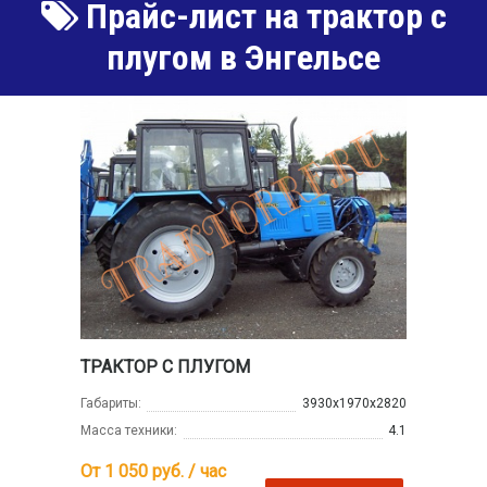
Прайс-лист на трактор с
плугом в Энгельсе
ТРАКТОР С ПЛУГОМ
Габариты:
3930х1970х2820
Масса техники:
4.1
От 1 050
руб. / час