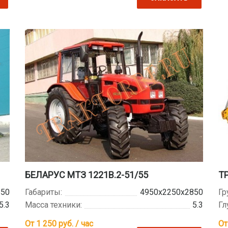
БЕЛАРУС МТЗ 1221В.2-51/55
Т
850
Габариты:
4950х2250х2850
Гр
5.3
Масса техники:
5.3
Гл
От 1 250
руб. / час
От