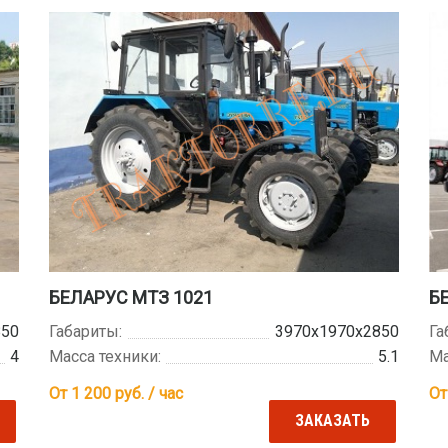
БЕЛАРУС МТЗ 1021
Б
850
Габариты:
3970х1970х2850
Га
4
Масса техники:
5.1
Ма
От 1 200
руб. / час
От
ЗАКАЗАТЬ