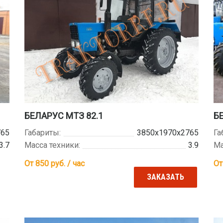
БЕЛАРУС МТЗ 82.1
БЕ
765
Габариты:
3850х1970х2765
Га
3.7
Масса техники:
3.9
Ма
От 850
руб. / час
От
ЗАКАЗАТЬ