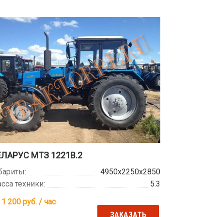
ЕЛАРУС МТЗ 1221В.2
бариты:
4950х2250х2850
сса техники:
5.3
 1 200
руб. / час
ЗАКАЗАТЬ