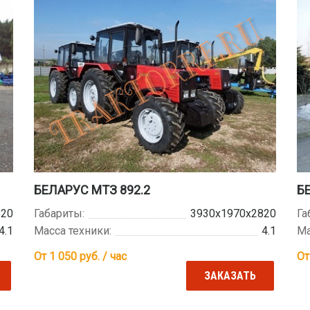
БЕЛАРУС МТЗ 892.2
Б
820
Габариты:
3930х1970х2820
Га
4.1
Масса техники:
4.1
Ма
От 1 050
руб. / час
От
ЗАКАЗАТЬ