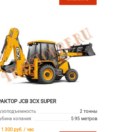
РАКТОР JCB 3CX SUPER
узоподъемность:
2 тонны
убина копания:
5.95 метров
 1 300
руб. / час