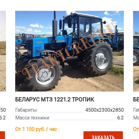
БЕЛАРУС МТЗ 1221.2 ТРОПИК
Б
850
Габариты:
4500х2300х2850
Га
6.2
Масса техники:
6.2
Ма
От 1 150
руб. / час
От
ЗАКАЗАТЬ