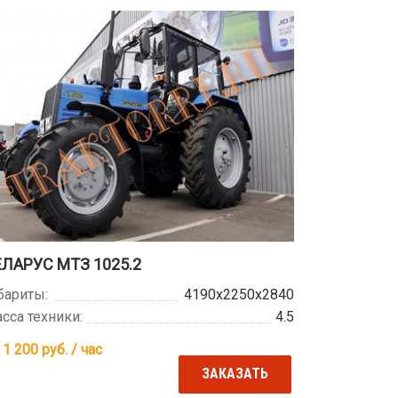
ЕЛАРУС МТЗ 1025.2
бариты:
4190х2250х2840
сса техники:
4.5
 1 200
руб. / час
ЗАКАЗАТЬ