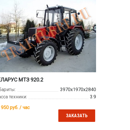
ЕЛАРУС МТЗ 920.2
бариты:
3970х1970х2840
сса техники:
3.9
 950
руб. / час
ЗАКАЗАТЬ